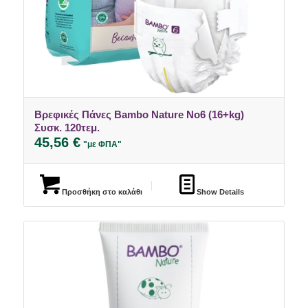
Βρεφικές Πάνες Bambo Nature No6 (16+kg)
Συσκ. 120τεμ.
45,56
€
"με ΦΠΑ"
Προσθήκη στο καλάθι
Show Details