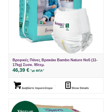
Βρεφικές Πάνες Βρακάκι Bambo Nature Νο5 (11-
5.00
17kg) Συσκ. 95τεμ.
46,39
€
"με ΦΠΑ"
Διαβάστε περισσότερα
Show Details