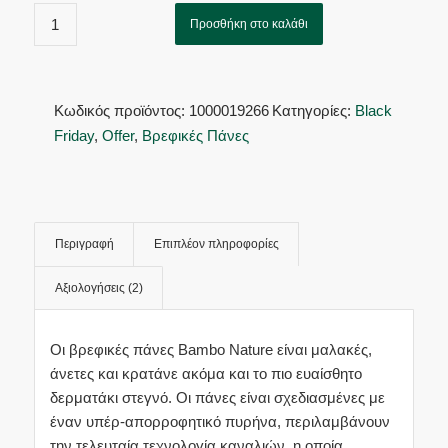
με
5.00
από
Προσθήκη στο καλάθι
5 με βάση
2
βαθμολογίες
πελάτη
Κωδικός προϊόντος:
1000019266
Κατηγορίες:
Black
Friday
,
Offer
,
Βρεφικές Πάνες
Περιγραφή
Επιπλέον πληροφορίες
Αξιολογήσεις (2)
Οι βρεφικές πάνες Bambo Nature είναι μαλακές,
άνετες και κρατάνε ακόμα και το πιο ευαίσθητο
δερματάκι στεγνό. Οι πάνες είναι σχεδιασμένες με
έναν υπέρ-απορροφητικό πυρήνα, περιλαμβάνουν
την τελευταία τεχνολογία καναλιών, η οποία