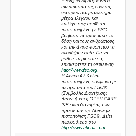
Η ανιχνευσιμότητα και η
ακεραιότητα της ετικέτας
διατηρούνται με αυστηρά
μέτρα ελέγχου και
επιλέγοντας προϊόντα
πιστοποιημένα με FSC,
βοηθάτε να φροντίσετε τα
δάση και τους ανθρώπους
και την άγρια φύση που τα
ονομάζουν σπίτι. Για να
μάθετε περισσότερα,
επισκεφτείτε τη διεύθυνση
http://www.fsc.org
.
Η Abena A / S είναι
πιστοποιημένη σύμφωνα με
τα πρότυπα του FSC®
(Συμβούλιο Διαχείρισης
Δασών) και η OPEN CARE
IKE είναι διανομέας των
προϊόντων της Abena με
πιστοποίηση FSC®. Δείτε
περισσότερα στο
http://www.abena.com