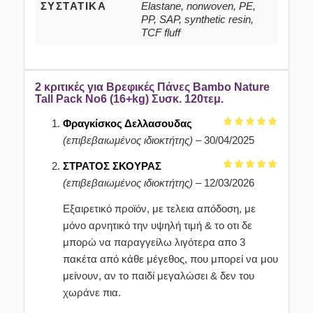
ΣΥΣΤΑΤΙΚΆ
Elastane, nonwoven, PE,
PP, SAP, synthetic resin,
TCF fluff
2 κριτικές για
Βρεφικές Πάνες Bambo Nature
Tall Pack No6 (16+kg) Συσκ. 120τεμ.
Φραγκίσκος Δελλασουδας
Βαθμολογήθηκε
(επιβεβαιωμένος ιδιοκτήτης)
–
30/04/2025
με
5
από 5
ΣΤΡΑΤΟΣ ΣΚΟΥΡΑΣ
Βαθμολογήθηκε
(επιβεβαιωμένος ιδιοκτήτης)
–
12/03/2026
με
5
από 5
Εξαιρετικό προϊόν, με τελεια απόδοση, με
μόνο αρνητικό την υψηλή τιμή & το οτι δε
μπορώ να παραγγείλω λιγότερα απο 3
πακέτα από κάθε μέγεθος, που μπορεί να μου
μείνουν, αν το παιδί μεγαλώσει & δεν του
χωράνε πια.