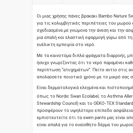
Οι μιας χρήσης πάνες βρακάκι Bambo Nature Sw
για τις κολυμβητικές περιπέτειες του μωρού σ
σχεδιασμένα με γνώμονα την άνεση και την ασ
μια απαλή και ελαστική εφαρμογή γύρω από τη 
ευέλικτη εμπειρία στο νερό.
Με τα καινοτόμα διπλά φράγματα διαρροής, μπ
ήσυχο γνωρίζοντας ότι το νερό παραμένει καθ
περίπτωση “ατυχημάτων”. Πείτε αντίο στις αν
απολαύσετε ποιοτικό χρόνο με το μικρό σας στ
Είναι δερματολογικά ελεγμένα και πιστοποιημ
όπως το Nordic Swan Ecolabel, το Asthma Aller
Stewardship Council) και το OEKO-TEX Standard
προσφέρουν το υψηλότερο επίπεδο ασφάλειας
εμπιστευτείτε ότι τα swim pants μας είναι α
είναι απαλά για το ευαίσθητο δέρμα του μωρού