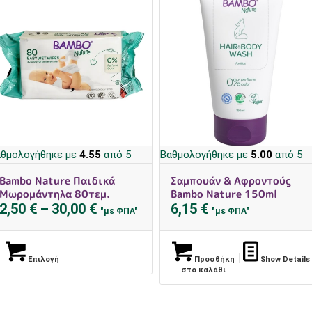
θμολογήθηκε με
4.55
από 5
Βαθμολογήθηκε με
5.00
από 5
Bambo Nature Παιδικά
Σαμπουάν & Αφροντούς
Μωρομάντηλα 80τεμ.
Bambo Nature 150ml
Price
2,50
€
–
30,00
€
6,15
€
"με ΦΠΑ"
"με ΦΠΑ"
range:
2,50 €
through
Επιλογή
Προσθήκη
Show Details
στο καλάθι
30,00 €