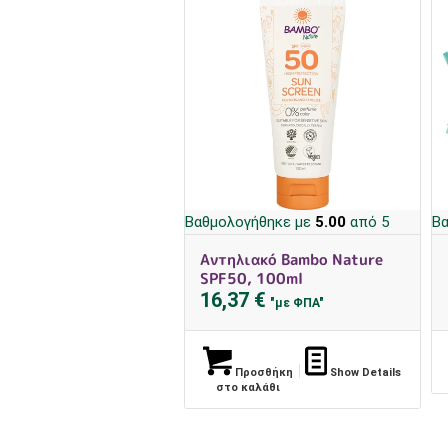
Βαθμολογήθηκε με
5.00
από 5
Βα
Αντηλιακό Bambo Nature
SPF50, 100ml
16,37
€
"με ΦΠΑ"
Προσθήκη
Show Details
στο καλάθι