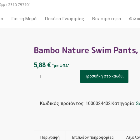
0μμ : 2310 757701
τα
Για τη Μαμά
Πακέτα Γνωριμίας
Βιωσιμότητα
Φιλι
Bambo Nature Swim Pants,
5,88
€
"με ΦΠΑ"
Προσθήκη στο καλάθι
Κωδικός προϊόντος:
1000024402
Κατηγορία:
S
Περιγραφή
Επιπλέον πληροφορίες
Αξιολογ