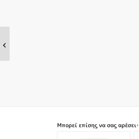
Bambo Nature Swim
Pants, S, 7-12Kg, 12τεμ.
Μπορεί επίσης να σας αρέσε