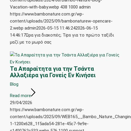
content/uploads/2024/08/Bambo-Nature-blog-
Vacation-with-baby.webp
438
1000
admin
https://www.bambonature.com.gr/wp-
content/uploads/2025/09/bambonaturew-opencare-
2.webp
admin
2026-05-15 11:46:24
2026-06-15
14:46:17
Ώρα για διακοπές; Tips για το πρώτο ταξίδι
μαζί με το μωρό σας
Τα Απαραίτητα για την Τσάντα
Αλλαξιέρα για Γονείς Εν Κινήσει
Blog
Read more
29/04/2026
https://www.bambonature.com.gr/wp-
content/uploads/2025/09/WEB165__Bambo_Nature_Changing
1-1200x628_1f5ada54-281e-45c7-9e9e-
c1400762c533.webp
576
1100
support