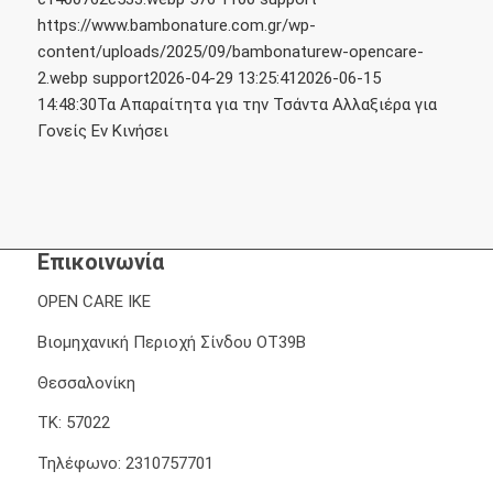
https://www.bambonature.com.gr/wp-
content/uploads/2025/09/bambonaturew-opencare-
2.webp
support
2026-04-29 13:25:41
2026-06-15
14:48:30
Τα Απαραίτητα για την Τσάντα Αλλαξιέρα για
Γονείς Εν Κινήσει
Επικοινωνία
OPEN CARE IKE
Βιομηχανική Περιοχή Σίνδου ΟΤ39Β
Θεσσαλονίκη
ΤΚ: 57022
Τηλέφωνο: 2310757701