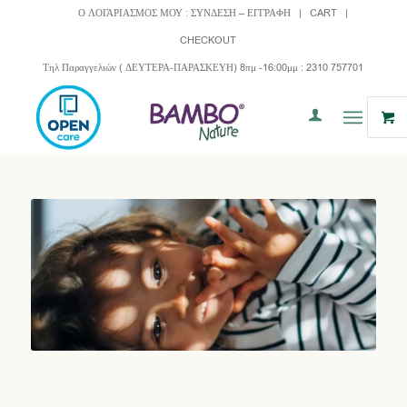
Ο ΛΟΓΑΡΙΑΣΜΟΣ ΜΟΥ : ΣΥΝΔΕΣΗ – ΕΓΓΡΑΦΗ
CART
CHECKOUT
Τηλ Παραγγελιών ( ΔΕΥΤΕΡΑ-ΠΑΡΑΣΚΕΥΗ) 8πμ -16:00μμ : 2310 757701