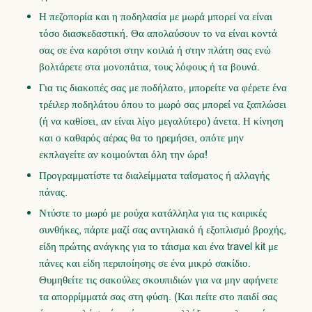
Η πεζοπορία και η ποδηλασία με μωρά μπορεί να είναι
τόσο διασκεδαστική. Θα απολαύσουν το να είναι κοντά
σας σε ένα καρότσι στην κοιλιά ή στην πλάτη σας ενώ
βολτάρετε στα μονοπάτια, τους λόφους ή τα βουνά.
Για τις διακοπές σας με ποδήλατο, μπορείτε να φέρετε ένα
τρέιλερ ποδηλάτου όπου το μωρό σας μπορεί να ξαπλώσει
(ή να καθίσει, αν είναι λίγο μεγαλύτερο) άνετα. Η κίνηση
και ο καθαρός αέρας θα το ηρεμήσει, οπότε μην
εκπλαγείτε αν κοιμούνται όλη την ώρα!
Προγραμματίστε τα διαλείμματα ταΐσματος ή αλλαγής
πάνας.
Ντύστε το μωρό με ρούχα κατάλληλα για τις καιρικές
συνθήκες, πάρτε μαζί σας
αντηλιακό
ή εξοπλισμό βροχής,
είδη πρώτης ανάγκης για το τάισμα και ένα travel kit με
πάνες και είδη περιποίησης σε ένα μικρό σακίδιο.
Θυμηθείτε τις σακούλες σκουπιδιών για να μην αφήνετε
τα απορρίμματά σας στη φύση. (Και πείτε στο παιδί σας