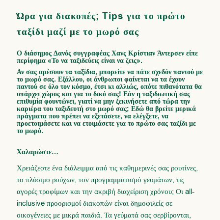
Ώρα για διακοπές; Tips για το πρώτο
ταξίδι μαζί με το μωρό σας
Ο διάσημος Δανός συγγραφέας Χανς Κρίστιαν Άντερσεν είπε
περίφημα «Το να ταξιδεύεις είναι να ζεις».
Αν σας αρέσουν τα ταξίδια, μπορείτε να πάτε σχεδόν παντού με
το μωρό σας. Εξάλλου, οι άνθρωποι φαίνεται να τα έχουν
παντού σε όλο τον κόσμο, έτσι κι αλλιώς, οπότε πιθανότατα θα
υπάρχει χώρος και για το δικό σας! Εάν η ταξιδιωτική σας
επιθυμία φουντώνει, γιατί να μην ξεκινήσετε από τώρα την
καριέρα του ταξιδευτή στο μωρό σας; Εδώ θα βρείτε μερικά
πράγματα που πρέπει να εξετάσετε, να ελέγξετε, να
προετοιμάσετε και να ετοιμάσετε για το πρώτο σας ταξίδι με
το μωρό.
Χαλαρώστε…
Χρειάζεστε ένα διάλειμμα από τις καθημερινές σας ρουτίνες,
το πλύσιμο ρούχων, τον προγραμματισμό γευμάτων, τις
αγορές τροφίμων και την ακριβή διαχείριση χρόνου; Οι all-
inclusive προορισμοί διακοπών είναι δημοφιλείς σε
οικογένειες με μικρά παιδιά. Τα γεύματά σας σερβίρονται,