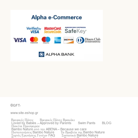
©GFT-
www.site-eshop.gr
Βρεφικές Πάνες
Βρεφικές Πάνες Βρακάκι
Loved by Babies – Approved by Parents
Swim Pants
BLOG
Πακέτα Προσφορών
Bambo Nature από την ABENA – Because we care
Πιστοποιήσεις Bambo Nature
Τα Βραβεία της Bambo Nature
Συχνές Ερωτήσεις Γονέων FAQ
Συστατικά Bambo Nature