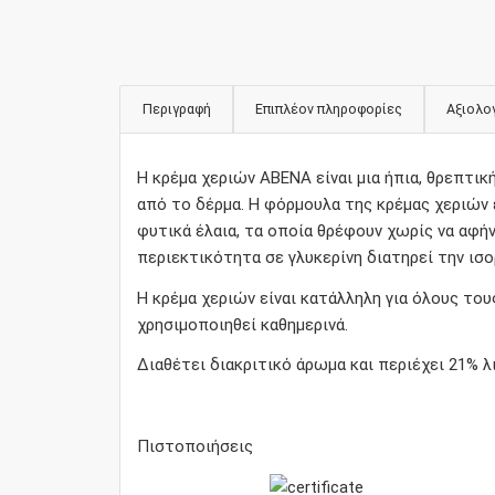
21%
φυτικά
λιπίδια,
χωρίς
Περιγραφή
Επιπλέον πληροφορίες
Αξιολογ
χρωστικές,
με
άρωμα,
Η κρέμα χεριών ABENA είναι μια ήπια, θρεπτι
75ml
από το δέρμα. Η φόρμουλα της κρέμας χεριών
ποσότητα
φυτικά έλαια, τα οποία θρέφουν χωρίς να αφή
περιεκτικότητα σε γλυκερίνη διατηρεί την ισ
Η κρέμα χεριών είναι κατάλληλη για όλους το
χρησιμοποιηθεί καθημερινά.
Διαθέτει διακριτικό άρωμα και περιέχει 21% λι
Πιστοποιήσεις