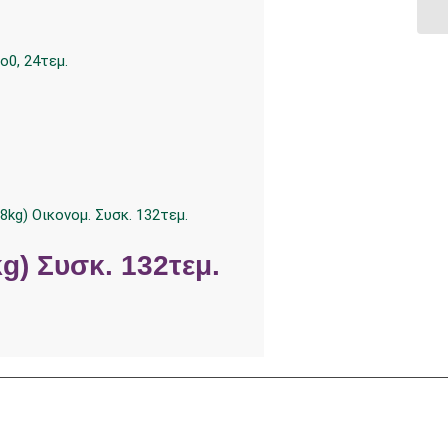
g) Συσκ. 132τεμ.