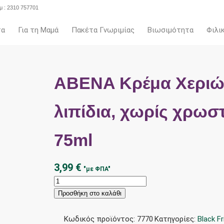
 : 2310 757701
τα
Για τη Μαμά
Πακέτα Γνωριμίας
Βιωσιμότητα
Φιλι
ABENA Κρέμα Χεριών
λιπίδια, χωρίς χρωστ
75ml
3,99
€
"με ΦΠΑ"
ABENA
Κρέμα
Προσθήκη στο καλάθι
Χεριών
με
Κωδικός προϊόντος:
7770
Κατηγορίες:
Black Fr