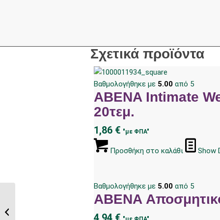
Σχετικά προϊόντα
Βαθμολογήθηκε με
5.00
από 5
ABENA Intimate We
20τεμ.
1,86
€
"με ΦΠΑ"
Προσθήκη στο καλάθι
Show D
Βαθμολογήθηκε με
5.00
από 5
ABENA Αποσμητικό 
ABENA Lip Balm
Βάλσαμο Χειλιών,
4,94
€
"με ΦΠΑ"
χωρίς χρωστικές,...