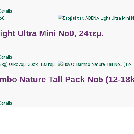
etails
ght Ultra Mini No0, 24τεμ.
etails
bo Nature Tall Pack No5 (12-18k
etails