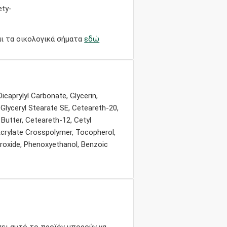
αι τα οικολογικά σήματα
εδώ
Dicaprylyl Carbonate, Glycerin,
 Glyceryl Stearate SE, Ceteareth-20,
Butter, Ceteareth-12, Cetyl
Acrylate Crosspolymer, Tocopherol,
droxide, Phenoxyethanol, Benzoic
ει αυτό το προϊόν μπορούν να