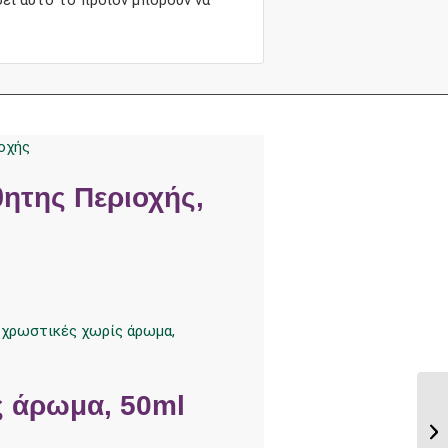
ητης Περιοχής,
ς άρωμα, 50ml