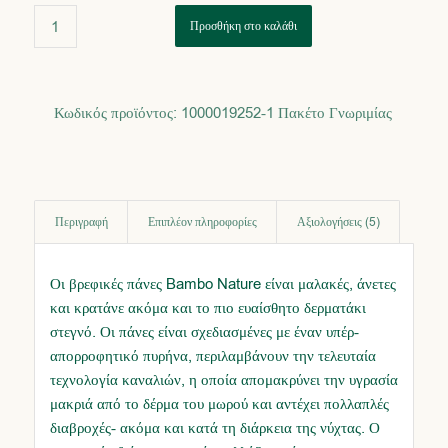
από 5 με
Προσθήκη στο καλάθι
βάση
5
βαθμολογίες
πελάτη
Κωδικός προϊόντος:
1000019252-1 Πακέτο Γνωριμίας
Περιγραφή
Επιπλέον πληροφορίες
Αξιολογήσεις (5)
Οι βρεφικές πάνες Bambo Nature είναι μαλακές, άνετες
και κρατάνε ακόμα και το πιο ευαίσθητο δερματάκι
στεγνό. Οι πάνες είναι σχεδιασμένες με έναν υπέρ-
απορροφητικό πυρήνα, περιλαμβάνουν την τελευταία
τεχνολογία καναλιών, η οποία απομακρύνει την υγρασία
μακριά από το δέρμα του μωρού και αντέχει πολλαπλές
διαβροχές- ακόμα και κατά τη διάρκεια της νύχτας. Ο