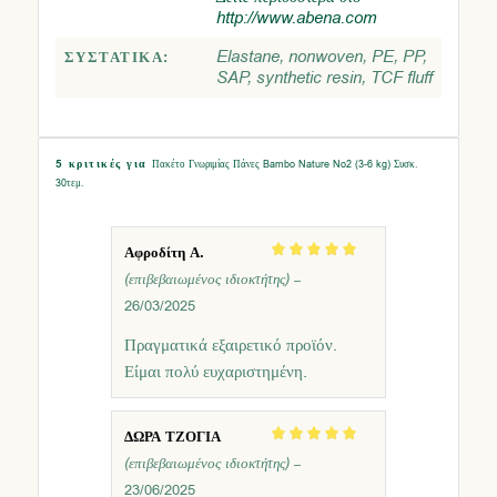
http://www.abena.com
Elastane, nonwoven, PE, PP,
ΣΥΣΤΑΤΙΚΆ:
SAP, synthetic resin, TCF fluff
5 κριτικές για
Πακέτο Γνωριμίας Πάνες Bambo Nature No2 (3-6 kg) Συσκ.
30τεμ.
Αφροδίτη Α.
Βαθμολογήθηκε
(επιβεβαιωμένος ιδιοκτήτης)
–
με
5
από 5
26/03/2025
Πραγματικά εξαιρετικό προϊόν.
Είμαι πολύ ευχαριστημένη.
ΔΩΡΑ ΤΖΟΓΙΑ
Βαθμολογήθηκε
(επιβεβαιωμένος ιδιοκτήτης)
–
με
5
από 5
23/06/2025