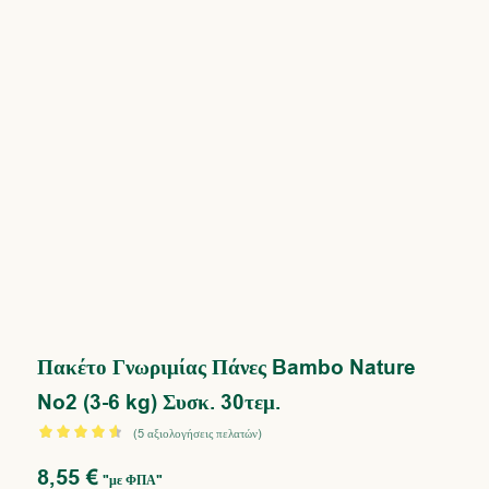
Πακέτο Γνωριμίας Πάνες Bambo Nature
No2 (3-6 kg) Συσκ. 30τεμ.
(
5
αξιολογήσεις πελατών)
Βαθμολογήθηκε
8,55
€
με
4.60
"με ΦΠΑ"