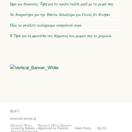
Ώρα για διακοπές; Tips για το πρώτο ταξίδι μαζί με το μωρό σας
Τα Απαραίτητα για την Τσάντα Αλλαξιέρα για Γονείς Εν Κινήσει
Πώς να φτιάξετε πολύχρωμα πασχαλινά αυγά
6 Tips για τη φροντίδα του δέρματος του μωρού σας το χειμώνα
©GFT-
www.site-eshop.gr
Βρεφικές Πάνες
Βρεφικές Πάνες Βρακάκι
Loved by Babies – Approved by Parents
Swim Pants
BLOG
Πακέτα Προσφορών