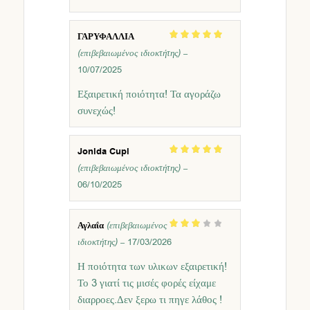
ΓΑΡΥΦΑΛΛΙΑ
Βαθμολογήθηκε
(επιβεβαιωμένος ιδιοκτήτης)
–
με
5
από 5
10/07/2025
Εξαιρετική ποιότητα! Τα αγοράζω
συνεχώς!
Jonida Cupi
Βαθμολογήθηκε
(επιβεβαιωμένος ιδιοκτήτης)
–
με
5
από 5
06/10/2025
Αγλαΐα
(επιβεβαιωμένος
Βαθμολογήθηκε
ιδιοκτήτης)
17/03/2026
–
με
3
από
5
Η ποιότητα των υλικων εξαιρετική!
Το 3 γιατί τις μισές φορές είχαμε
διαρροες.Δεν ξερω τι πηγε λάθος !